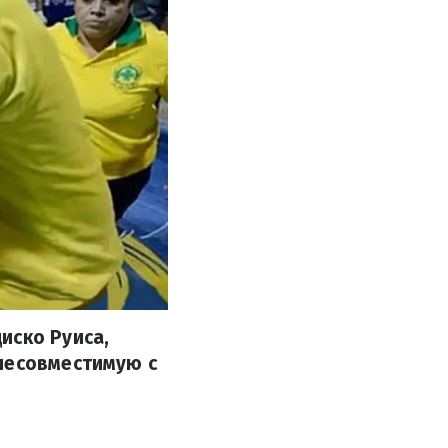
иско Руиса,
 несовместимую с