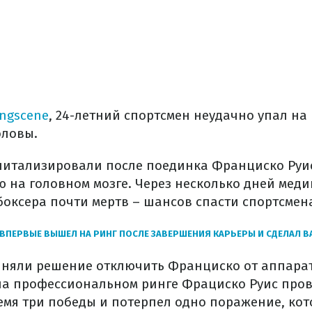
ingscene
, 24-летний спортсмен неудачно упал на
оловы.
питализировали после поединка Франциско Руис
 на головном мозге. Через несколько дней мед
боксера почти мертв – шансов спасти спортсмена
ВПЕРВЫЕ ВЫШЕЛ НА РИНГ ПОСЛЕ ЗАВЕРШЕНИЯ КАРЬЕРЫ И СДЕЛАЛ В
иняли решение отключить Франциско от аппара
на профессиональном ринге Фрациско Руис пров
емя три победы и потерпел одно поражение, кот