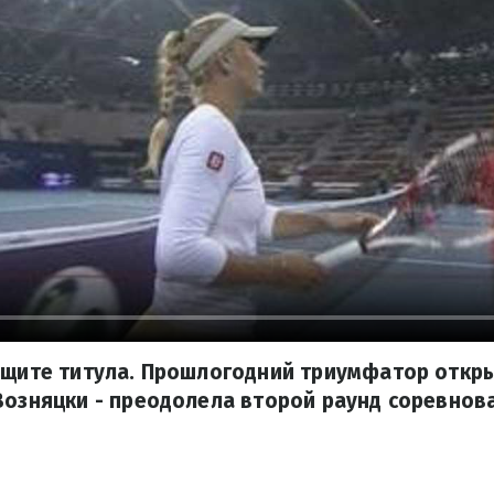
защите титула. Прошлогодний триумфатор откр
Возняцки - преодолела второй раунд соревнов