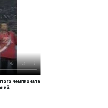
ытого чемпионата
аний.