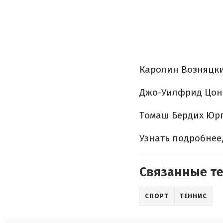
Каролин Возняцки 
Джо-Уилфрид Цонга
Томаш Бердих Юрге
Узнать подробнее
Связанные т
СПОРТ
ТЕННИС