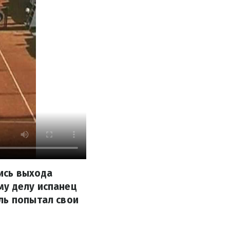
ись выхода
му делу испанец
ль попытал свои