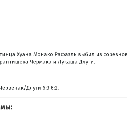
тинца Хуана Монако Рафаэль выбил из соревно
Франтишека Чермака и Лукаша Длуги.
ервенак/Длуги 6:3 6:2.
емы: