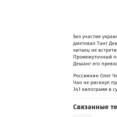
Без участия укра
диктовал Танг Деш
китаец не встрет
Промежуточный ли
Дешанг его превз
Россиянин Олег Че
Чао не рискнул пр
341 килограмм в с
Связанные т