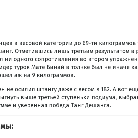
инцев в весовой категории до 69-ти килограммов
анг. Отметившись лишь третьим результатом в ры
ил ни одного сопротивления во втором упражнен
дер турок Мате Бинай в толчке был не иначе ка
ошел аж на 9 килограммов.
н не осилил штангу даже с весом в 182. А вот ещ
ыгнуть выше третьей ступеньки подиума, выбрав
умме и уверенная победа Танг Дешанга.
емы: