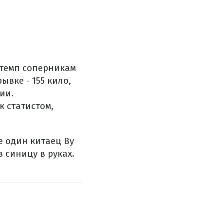
 темп соперникам
вке - 155 кило,
ии.
к статистом,
е один китаец Ву
 синицу в руках.