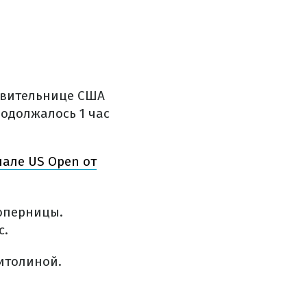
тавительнице США
родолжалось 1 час
але US Open от
соперницы.
с.
витолиной.