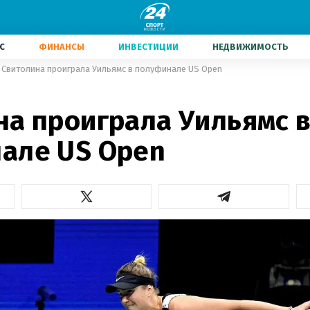
С
ФИНАНСЫ
ИНВЕСТИЦИИ
НЕДВИЖИМОСТЬ
Свитолина проиграла Уильямс в полуфинале US Open
на проиграла Уильямс 
але US Open