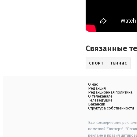
Связанные т
СПОРТ
ТЕННИС
О нас
Редакция
Редакционная политика
О телеканале
Телеведущие
Вакансии
Структура собственности
Все коммерческие рекламн
пометкой "Эксперт", "Поз
рекламе и правил цитиров