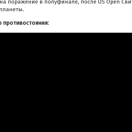
я на поражение в полуфинале, после US Open Сви
 планеты.
 противостояния: