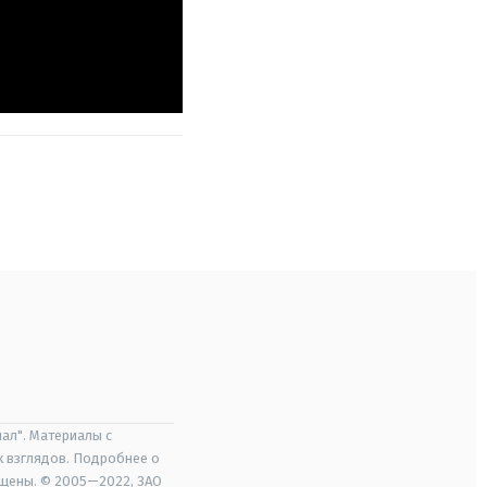
ал". Материалы с
х взглядов. Подробнее о
ищены. © 2005—2022, ЗАО