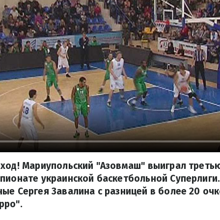
 ход! Мариупольский "Азовмаш" выиграл треть
пионате украинской баскетбольной Суперлиги.
ые Сергея Завалина с разницей в более 20 оч
рро".