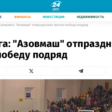
С
ФИНАНСЫ
ИНВЕСТИЦИИ
НЕДВИЖИМОСТЬ
Суперлига: "Азовмаш" отпраздновал третью победу подряд
га: "Азовмаш" отпразд
победу подряд