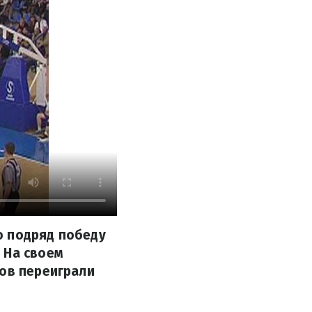
ю подряд победу
 На своем
ков переиграли