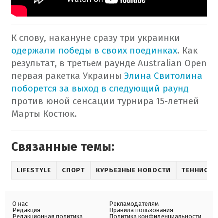
К слову
,
накануне
сразу
три украинки
одержали победы
в
своих
поединках
.
Как
результат
, в третьем
раунде
Australian Open
первая
ракетка
Украины
Элина
Свитолина
поборется
за выход
в следующий раунд
против
юной
сенсации
турнира
15-летней
Марты
Костюк.
Связанные темы:
LIFESTYLE
СПОРТ
КУРЬЕЗНЫЕ НОВОСТИ
ТЕННИС
О нас
Рекламодателям
Редакция
Правила пользования
Редакционная политика
Политика конфиденциальности