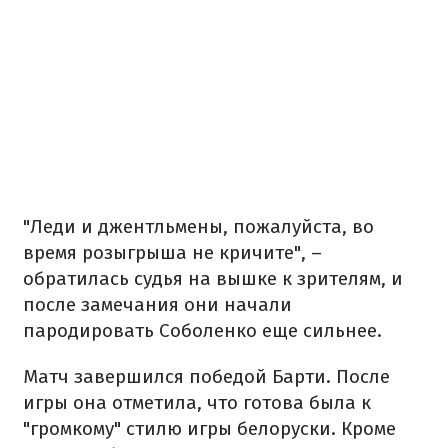
"Леди
и
джентльмены
,
пожалуйста
,
во
время
розыгрыша
не кричите
",
–
обратилась
судья
на вышке
к зрителям
,
и
после
замечания
они
начали
пародировать
Соболенко
еще
сильнее.
Матч
завершился
победой
Барти
.
После
игры
она
отметила
,
что
готова
была
к
"
громкому
"
стилю
игры
белоруски
.
Кроме