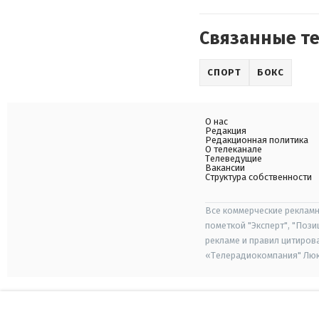
Связанные т
СПОРТ
БОКС
О нас
Редакция
Редакционная политика
О телеканале
Телеведущие
Вакансии
Структура собственности
Все коммерческие рекламн
пометкой "Эксперт", "Поз
рекламе и правил цитиров
«Телерадиокомпания" Люкс