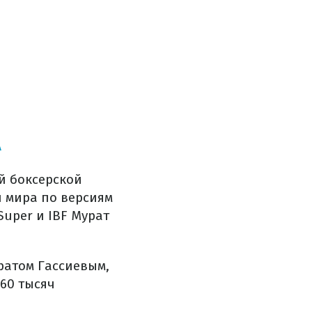
А
й боксерской
н мира по версиям
uper и IBF Мурат
уратом Гассиевым,
 60 тысяч