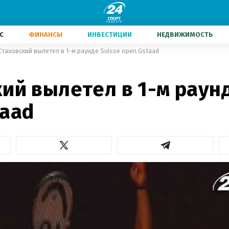
С
ФИНАНСЫ
ИНВЕСТИЦИИ
НЕДВИЖИМОСТЬ
Стаховский вылетел в 1-м раунде Suisse open Gstaad
ий вылетел в 1-м раунд
taad