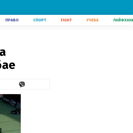
ПРАВО
СПОРТ
FIGHT
УЧЕБА
ЛАЙФХАК
а
бае