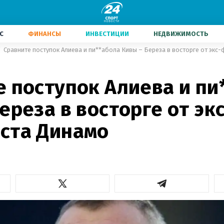
С
ФИНАНСЫ
ИНВЕСТИЦИИ
НЕДВИЖИМОСТЬ
Сравните поступок Алиева и пи**абола Кивы – Береза ​​в восторге от эк
е поступок Алиева и пи
ереза ​​в восторге от эк
ста Динамо