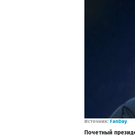
Источник:
FanDay
Почетный президе