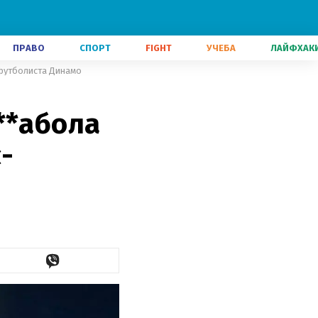
ПРАВО
СПОРТ
FIGHT
УЧЕБА
ЛАЙФХАК
с-футболиста Динамо
**абола
с-