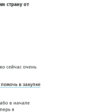
им страну от
ко сейчас очень
 помочь в закупке
або в начале
еперь я