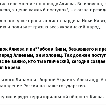
ил свое мнение по поводу Алиева. Во времена, к
жело, я ценю каждый поступок", – сказал презид
л о поступке пропагандиста нардепа Ильи Кивы
сию и поливает грязью весь украинский народ.
пок Алиева и пи**абола Кивы, бежавшего и пр
перед Алиевым, он молодец. Так должен посту
ас не важно, кто ты этнический, сегодня созда
л Береза.
евского Динамо и сборной Украины Александр Ал
нападение России на наше государство.
тупил в ряды территориальной обороны Киева.