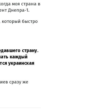
огда моя страна в
ент Днепра-1.
, который быстро
едавшего страну.
пать каждый
ется украинская
иев сразу же