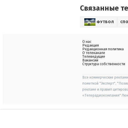
Связанные т
ФУТБОЛ
СП
О нас
Редакция
Редакционная политика
О телеканале
Телеведущие
Вакансии
Структура собственности
Все коммерческие рекламн
пометкой "Эксперт", "Поз
рекламе и правил цитиров
«Телерадиокомпания" Люкс