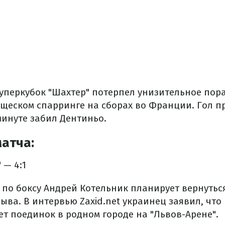
Суперкубок "Шахтер" потерпел унизительное пор
щеском спарринге на сборах во Франции. Гол п
минуте забил Дентиньо.
атча:
 — 4:1
 по боксу Андрей Котельник планирует вернуться
ыва. В интервью Zaxid.net украинец заявил, что
ет поединок в родном городе на "Львов-Арене".