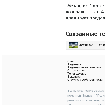
"Металлист" может
возвращаться в Х
планирует продол
Связанные т
ФУТБОЛ
СП
О нас
Редакция
Редакционная политика
О телеканале
Телеведущие
Вакансии
Структура собственности
Все коммерческие рекламн
пометкой "Эксперт", "Поз
рекламе и правил цитиров