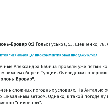
онь-Бровар 0:3
Голы:
Гуськов, 55; Шевченко, 78;
КТОР "ЧЕРНОМОРЦА" ПРОКОММЕНТИРОВАЛ ПРОДАЖУ КЛУБА
ечные Александра Бабича провели уже пятый к
ом зимнем сборе в Турции. Очередным соперник
олонь-Бровар".
очень сложных погодных условиях. На Анталью 
о шквальным ветром. Однако, к такой погоде лу
менно "пивовары".