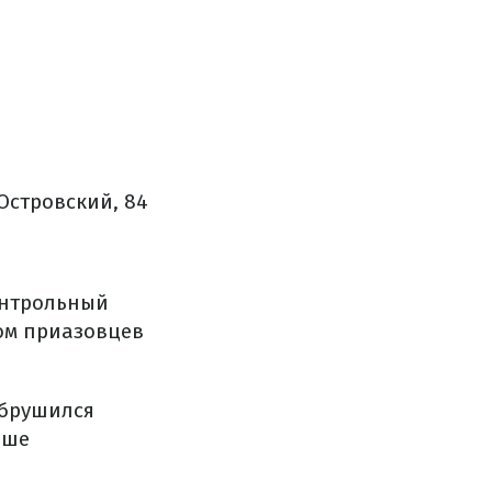
 Островский, 84
онтрольный
ом приазовцев
обрушился
чше