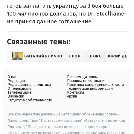
готов заплатить украинцу за 3 боя больше
100 миллионов долларов, но Dr. Steelhamer
не принял данное соглашение.
Связанные темы:
ВИТАЛИЙ КЛИЧКО
СПОРТ
БОКС
ЮРИЙ ДЕРЕ
О нас
Рекламодателям
Редакция
Правила пользования
Редакционная политика
Политика конфиденциальности
О телеканале
Техническая информация
Телеведущие
Контакты
Вакансии
Архив
Структура собственности
Все коммерческие рекламные материалы обозначены словами
"Спецпроект" или "Партнерский материал". Материалы с пометкой
"Эксперт", "Позиция" отражают позицию авторов и героев.
Редакция может не разделять их взглядов. Подробнее о рекламе