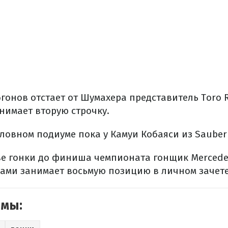
бгонов отстает от Шумахера представитель Toro 
нимает вторую строчку.
словном подиуме пока у Камуи Кобаяси из Sauber 
две гонки до финиша чемпионата гонщик Mercede
лами занимает восьмую позицию в личном зачет
емы: