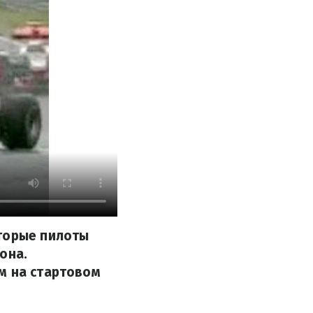
оторые пилоты
она.
м на стартовом