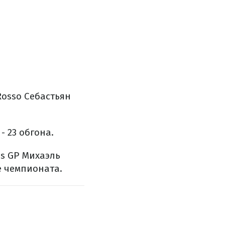
Rosso Себастьян
- 23 обгона.
s GP Михаэль
е чемпионата.