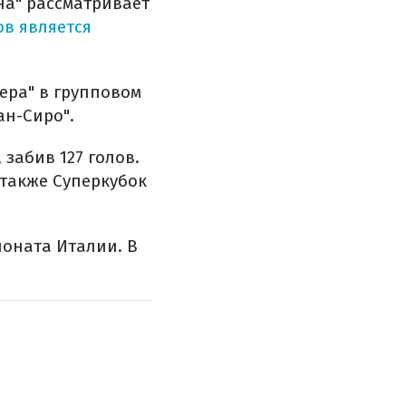
на" рассматривает
ов является
ера" в групповом
ан-Сиро".
забив 127 голов.
 также Суперкубок
ионата Италии. В