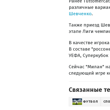
Ранее Tuttomerca
различные вариан
Шевченко
.
Также приезд Шев
этапе Лиги чемпио
В качестве игрока
В составе "россон
УЕФА, Суперкубок
Сейчас "Милан" н
следующей игре ко
Связанные т
ФУТБОЛ
СП