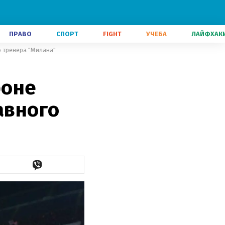
ПРАВО
СПОРТ
FIGHT
УЧЕБА
ЛАЙФХАК
о тренера "Милана"
фоне
авного