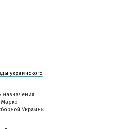
нды украинского
ь назначения
и Марко
 сборной Украины