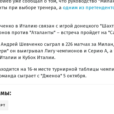
toweb уже сообщал о том, что руководство "Мила
ты при выборе тренера, а
одним из претендент
ченко в Италию связан с игрой донецкого "Шахт
нов против "Аталанты" – встреча пройдет на "С
 Андрей Шевченко сыграл в 226 матчах за Милан, 
ери" он выигрывал Лигу чемпионов и Серию А, а
 Италии и Кубок Италии.
аходится на 16-м месте турнирной таблицы чемп
манда сыграет с "Дженоа" 5 октября.
емы:
ОРТ