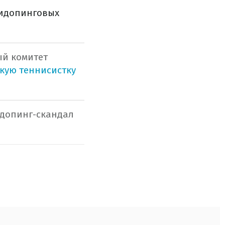
тидопинговых
ый комитет
кую теннисистку
 допинг-скандал