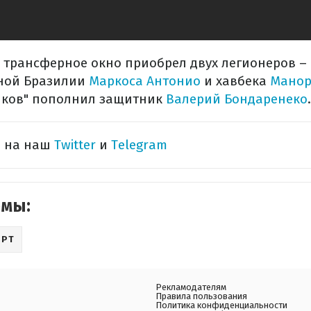
е трансферное окно приобрел двух легионеров –
ной Бразилии
Маркоса Антонио
и хавбека
Манор
яков" пополнил защитник
Валерий Бондаренеко
.
ь на наш
Twitter
и
Telegram
емы:
ОРТ
Рекламодателям
Правила пользования
Политика конфиденциальности