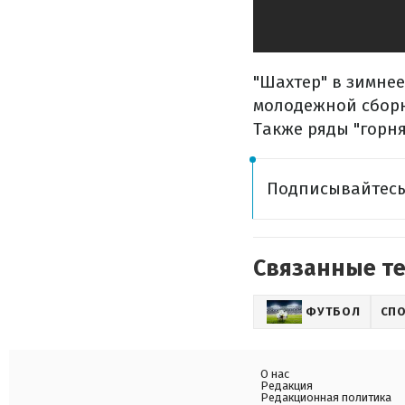
"Шахтер" в зимне
молодежной сбор
Также ряды "горн
Подписывайтес
Связанные т
ФУТБОЛ
СП
О нас
Редакция
Редакционная политика