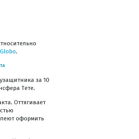
относительно
Globo
.
ТА
узащитника за 10
нсфера Тете.
акта. Оттягивает
астью
успеют оформить