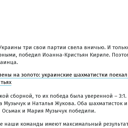
Украины три свои партии свела вничью. И тольк
рными, победил Иоанна-Кристьян Кириле. Поэтом
краинца.
ены на золото: украинские шахматистки поехал
тьях
кой сборной, то их победа была уверенной – 3:1.
а Музычук и Наталья Жукова. Оба шахматисток и
я Осьмак и Мария Музычук победили.
бе наши команды имеют максимальный результат