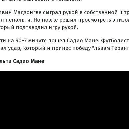
лвин Мадзонгве сыграл рукой в ​​собственной ш
л пенальти. Но позже решил просмотреть эпизо
торый подтвердил игру рукой.
ти на 90+7 минуте пошел Садио Мане. Футболист
л удар, который и принес победу "львам Теранг
альти Садио Мане