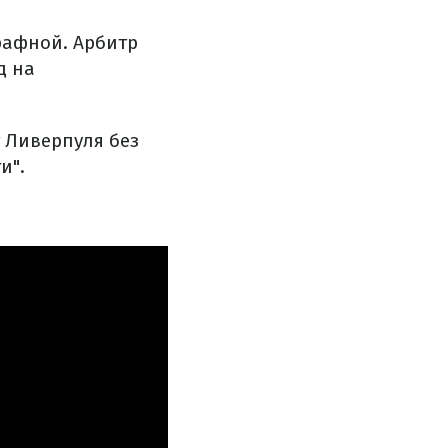
трафной. Арбитр
д на
 Ливерпуля без
и".