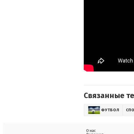
Связанные т
ФУТБОЛ
СП
О нас