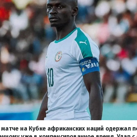
 матче на Кубке африканских наций одержал 
енному уже в компенсированное время. Удар с