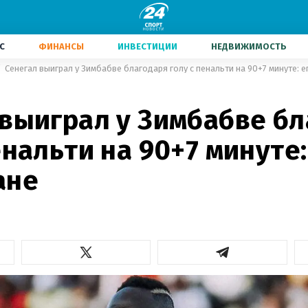
С
ФИНАНСЫ
ИНВЕСТИЦИИ
НЕДВИЖИМОСТЬ
Сенегал выиграл у Зимбабве благодаря голу с пенальти на 90+7 минуте: 
 выиграл у Зимбабве б
енальти на 90+7 минуте:
ане