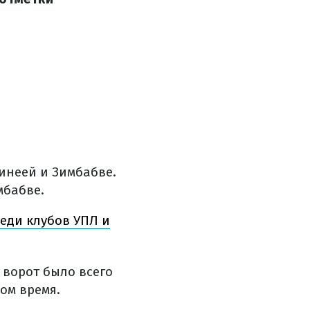
инеей и Зимбабве.
мбабве.
еди клубов УПЛ и
 ворот было всего
ом время.