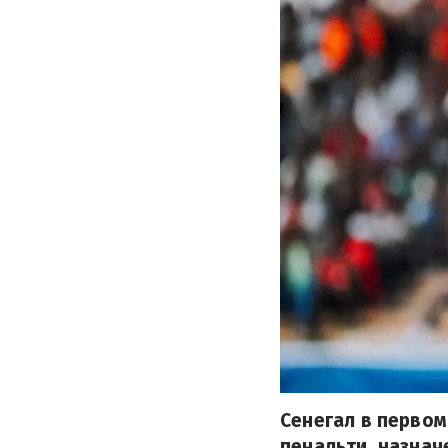
Сенегал в первом
пенальти, назнач