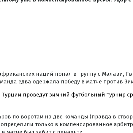
.
 африканских наций попал в группу с Малави, Гв
оманда едва одержала победу в матче против Зи
 Турции проведут зимний футбольный турнир ср
аров по воротам на две команды (правда в створ
я определили только в компенсированное арбитр
в матче был забит с пенальти.