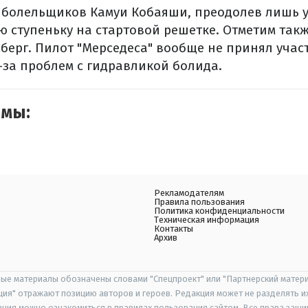
 болельщиков Камуи Кобаяши, преодолев лишь 
ую ступеньку на стартовой решетке. Отметим такж
берг. Пилот "Мерседеса" вообще не принял учас
за проблем с гидравликой болида.
емы:
Рекламодателям
Правила пользования
Политика конфиденциальности
Техническая информация
Контакты
Архив
ые материалы обозначены словами "Спецпроект" или "Партнерский матери
иция" отражают позицию авторов и героев. Редакция может не разделять и
ания можно ознакомиться в правилах пользования сайтом. Все права защ