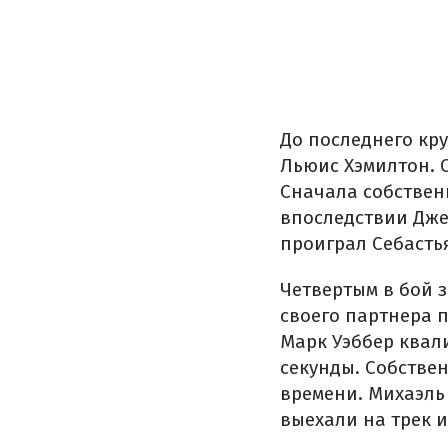
До последнего кр
Льюис Хэмилтон. О
Сначала собствен
впоследствии Дже
проиграл Себасть
Четвертым в бой 
своего партнера 
Марк Уэббер квал
секунды. Собствен
времени. Михаэль
выехали на трек и