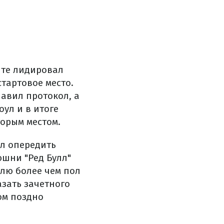
нте лидировал
стартовое место.
авил протокол, а
ул и в итоге
торым местом.
ел опередить
юшни "Ред Булл"
лю более чем пол
азать зачетного
ом поздно