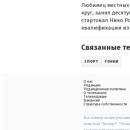
Любимец местных
круг, занял десят
стартовал Нико Рс
квалификации из-
Связанные т
СПОРТ
ГОНКИ
О нас
Редакция
Редакционная политика
О телеканале
Телеведущие
Вакансии
Структура собственности
Все коммерческие рекламн
пометкой "Эксперт", "Поз
рекламе и правил цитиров