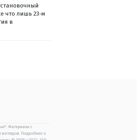
установочный
е что лишь 23-м
тия в
ал". Материалы с
х взглядов. Подробнее о
ищены. © 2005—2022, ЗАО