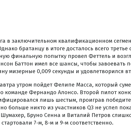
уга в заключительном квалификационном сегме
днако братанцу в итоге досталось всего третье 
ную финальную попытку провел Феттель и возгл
нсон Баттон имел все шансы, чтобы завоевать по
яну мизерные 0,009 секунды и удовлетворился в
завтра утром пойдет Фелипе Масса, который сум
по команде Фернандо Алонсо. Второй пилот кон
ифицировался лишь шестым, проиграв победите
но больше никто из участников Q3 не успел пок
 Шумахер, Бруно Сенна и Виталий Петров слишк
 стартовали 7-м, 8-м и 9-м соответственно.