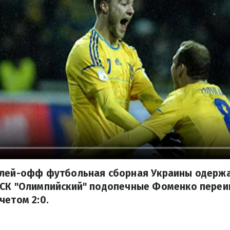
плей-офф футбольная сборная Украины одержа
НСК "Олимпийский" подопечные Фоменко переи
четом 2:0.