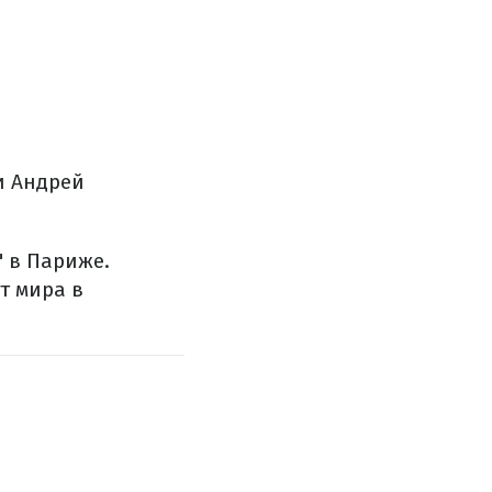
и Андрей
" в Париже.
т мира в