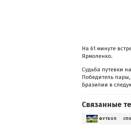
На 61 минуте встр
Ярмоленко.
Судьба путевки на
Победитель пары,
Бразилии в следу
Связанные т
ФУТБОЛ
СП