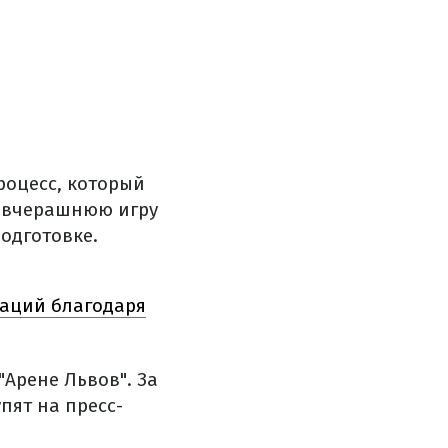
роцесс, который
и вчерашнюю игру
подготовке.
наций благодаря
"Арене Львов". За
пят на пресс-