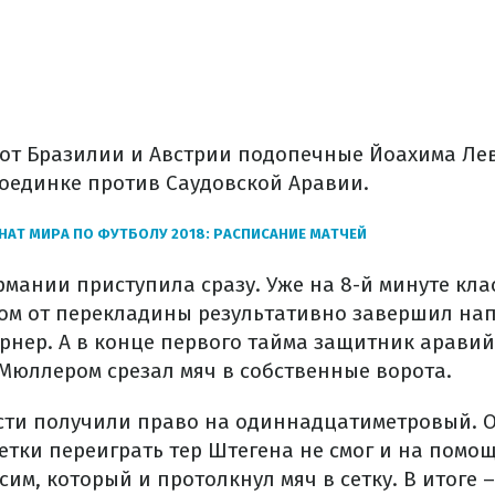
от Бразилии и Австрии подопечные Йоахима Ле
оединке против Саудовской Аравии.
АТ МИРА ПО ФУТБОЛУ 2018: РАСПИСАНИЕ МАТЧЕЙ
рмании приступила сразу. Уже на 8-й минуте кл
ом от перекладины результативно завершил н
рнер. А в конце первого тайма защитник аравий
 Мюллером срезал мяч в собственные ворота.
ости получили право на одиннадцатиметровый. 
етки переиграть тер Штегена не смог и на помо
им, который и протолкнул мяч в сетку. В итоге – 