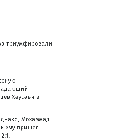
ва триумфировали
ассную
ападающий
цев Хаусави в
Однако, Мохаммад
щь ему пришел
2:1.