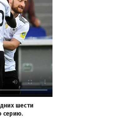
едних шести
 серию.