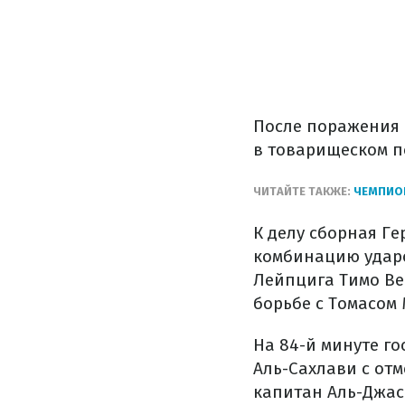
После поражения 
в товарищеском п
ЧИТАЙТЕ ТАКЖЕ:
ЧЕМПИОН
К делу сборная Ге
комбинацию удар
Лейпцига Тимо Ве
борьбе с Томасом
На 84-й минуте г
Аль-Сахлави с отм
капитан Аль-Джасс