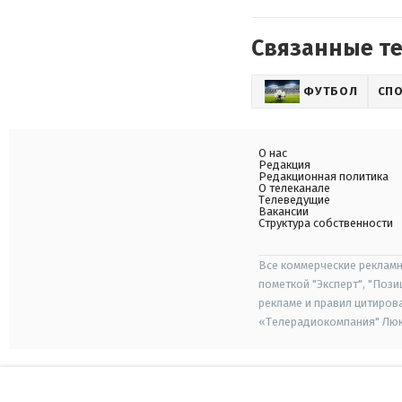
Связанные т
ФУТБОЛ
СП
О нас
Редакция
Редакционная политика
О телеканале
Телеведущие
Вакансии
Структура собственности
Все коммерческие рекламн
пометкой "Эксперт", "Поз
рекламе и правил цитиров
«Телерадиокомпания" Люкс