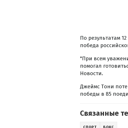
По результатам 12
победа российско
"При всем уважени
помогал готовитьс
Новости.
Джеймс Тони поте
победы в 85 поед
Связанные т
СПОРТ
БОКС