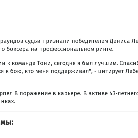
 раундов судьи признали победителем Дениса Ле
го боксера на профессиональном ринге.
и к команде Тони, сегодня я был лучшим. Спасиб
я к бою, кто меня поддерживал", - цитирует Леб
рпел 8 поражение в карьере. В активе 43-летнег
инках.
емы: