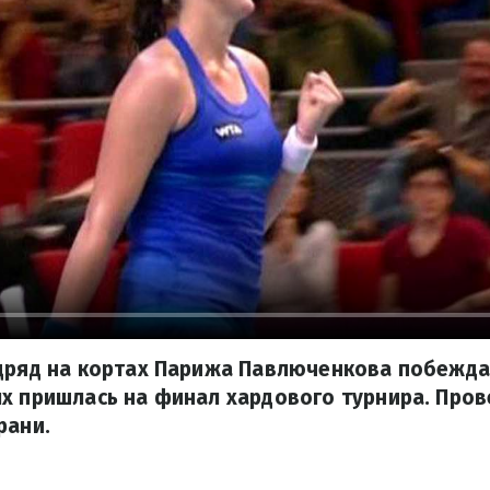
одряд на кортах Парижа Павлюченкова побежда
х пришлась на финал хардового турнира. Пров
рани.