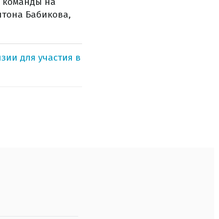
и команды на
нтона Бабикова,
нзии для участия в