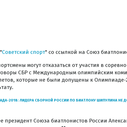
"
Советский спорт
" со ссылкой на Союз биатлонис
портсмены могут отказаться от участия в соревн
еговоры СБР с Международным олимпийским коми
летов, которые не были допущены к Олимпиаде-2
ьтату.
ДА-2018: ЛИДЕРА СБОРНОЙ РОССИИ ПО БИАТЛОНУ ШИПУЛИНА НЕ Д
ее президент Союза биатлонистов России Алекс