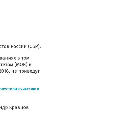
тов России (СБР).
ованиях в том
тетом (МОК) в
018, не приведут
ОПУСТИЛИ К УЧАСТИЮ В
андр Кравцов