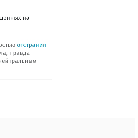
ашенных на
ностью
отстранил
ла, правда
 нейтральным