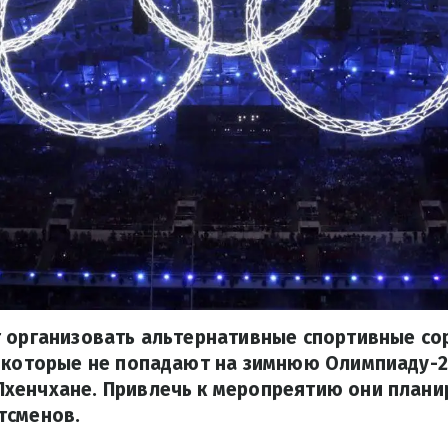
т организовать альтернативные спортивные со
, которые не попадают на зимнюю Олимпиаду-2
хенчхане. Привлечь к меропреятию они плани
тсменов.