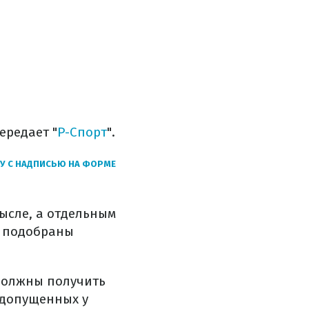
ередает "
Р-Спорт
".
У С НАДПИСЬЮ НА ФОРМЕ
ысле, а отдельным
т подобраны
должны получить
едопущенных у