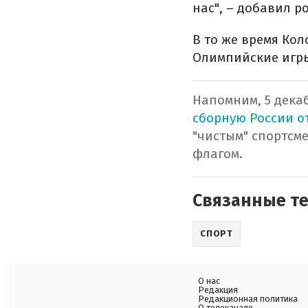
нас", – добавил р
В то же время Ко
Олимпийские игры
Напомним, 5 дек
сборную России о
"чистым" спортсм
флагом.
Связанные т
СПОРТ
О нас
Редакция
Редакционная политика
О телеканале