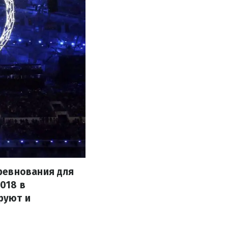
ревнования для
018 в
руют и