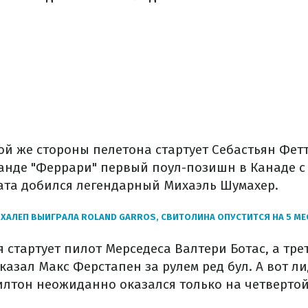
й же стороны пелетона стартует Себастьян Фет
анде "Феррари" первый поул-позишн в Канаде с 2
тата добился легендарный Михаэль Шумахер.
ХАЛЕП ВЫИГРАЛА ROLAND GARROS, СВИТОЛИНА ОПУСТИТСЯ НА 5 МЕ
 стартует пилот Мерседеса Валтери Ботас, а тре
азал Макс Ферстапен за рулем ред бул. А вот л
илтон неожиданно оказался только на четверто