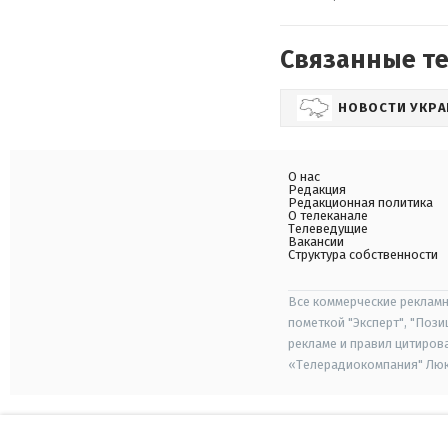
Связанные т
НОВОСТИ УКР
О нас
Редакция
Редакционная политика
О телеканале
Телеведущие
Вакансии
Структура собственности
Все коммерческие рекламн
пометкой "Эксперт", "Поз
рекламе и правил цитиров
«Телерадиокомпания" Люкс