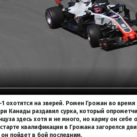
 охотятся на зверей. Ромен Грожан во время
при Канады раздавил сурка, который опрометч
нцуза здесь хотя и не много, но карму он себе
 старте квалификации в Грожана загорелся дви
 он пойдет в бой последним.