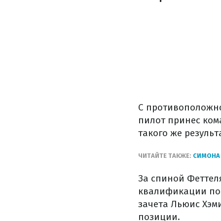
С противоположно
пилот принес ком
такого же резуль
ЧИТАЙТЕ ТАКЖЕ:
СИМОНА 
За спиной Феттеля
квалификации пок
зачета Льюис Хэм
позиции.