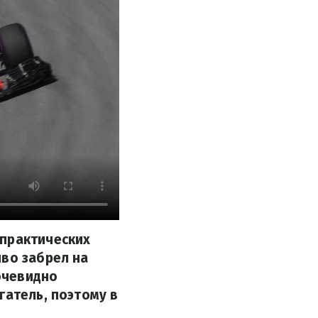
 практических
иво забрел на
 очевидно
гатель, поэтому в