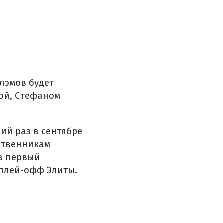
лэмов будет
ой, Стефаном
ний раз в сентябре
ественникам
 в первый
 плей-офф Элиты.