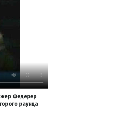
оджер Федерер
торого раунда