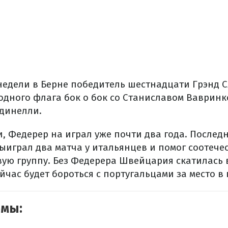
 недели в Берне победитель шестнадцати Грэнд С
одного флага бок о бок со Станиславом Вавринк
динелли.
и, Федерер на играл уже почти два года. Послед
выиграл два матча у итальянцев и помог соотеч
вую группу. Без Федерера Швейцария скатилась
йчас будет бороться с португальцами за место в
емы: