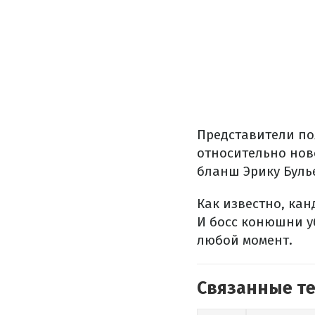
Представители по
относительно ново
бланш Эрику Буль
Как известно, кан
И босс конюшни уб
любой момент.
Связанные т