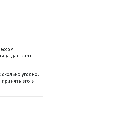
цессом
бица дал карт-
 сколько угодно.
 принять его в