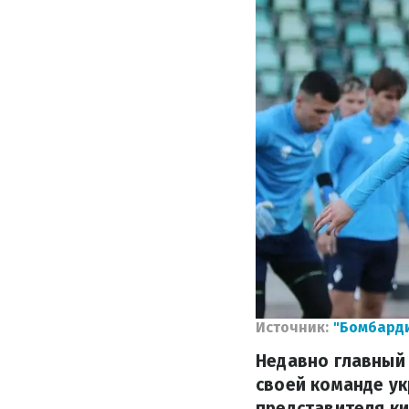
Источник:
"Бомбард
Недавно главный 
своей команде ук
представителя ки