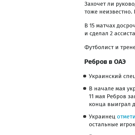
Захочет ли руково
тоже неизвестно. 
В 15 матчах доср
и сделал 2 ассист
Футболист и трене
Ребров в ОАЭ
Украинский спец
В начале мая ук
11 мая Ребров за
конца выиграл 
Украинец
отмет
остальные игрок