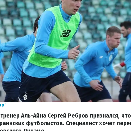
ир"
тренер Аль-Айна Сергей Ребров признался, что
раинских футболистов. Специалист хочет пер
евского Динамо.