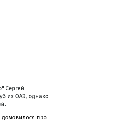
" Сергей
уб из ОАЭ, однако
ей.
о домовилося про