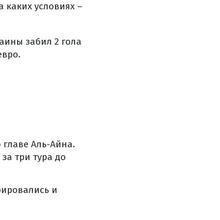
а каких условиях –
аины забил 2 гола
евро.
 главе Аль-Айна.
 за три тура до
фировались и