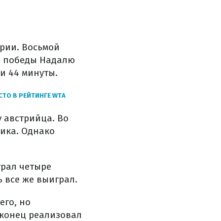
рии. Восьмой
ля победы Надалю
 и 44 минуты.
СТО В РЕЙТИНГЕ WTA
у австрийца. Во
ника. Однако
грал четыре
 все же выиграл.
его, но
аконец реализовал