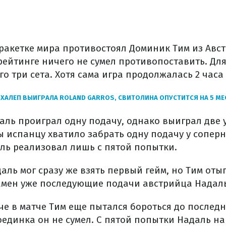
ракетке мира противостоял Доминик Тим из Авст
рейтинге ничего не сумел противопоставить. Д
о три сета. Хотя сама игра продолжалась 2 часа
ХАЛЕП ВЫИГРАЛА ROLAND GARROS, СВИТОЛИНА ОПУСТИТСЯ НА 5 МЕ
аль проиграл одну подачу, однако выиграл две 
ы испанцу хватило забрать одну подачу у сопер
ль реализовал лишь с пятой попытки.
даль мог сразу же взять первый гейм, но Тим оты
амен уже последующие подачи австрийца Надаль
е в матче Тим еще пытался бороться до последн
оединка он не сумел. С пятой попытки Надаль н