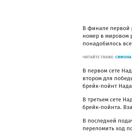
В финале первой 
номер в мировом 
понадобилось всег
ЧИТАЙТЕ ТАКЖЕ:
СИМОНА 
В первом сете Над
втором для побед
брейк-пойнт Нада
В третьем сете На
брейк-пойнта. Вз
В последней подач
переломить ход п