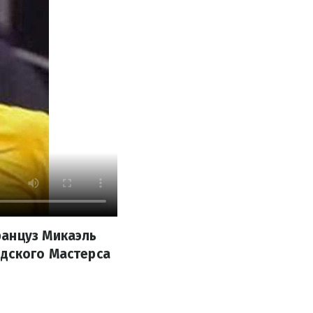
ранцуз Микаэль
идского Мастерса