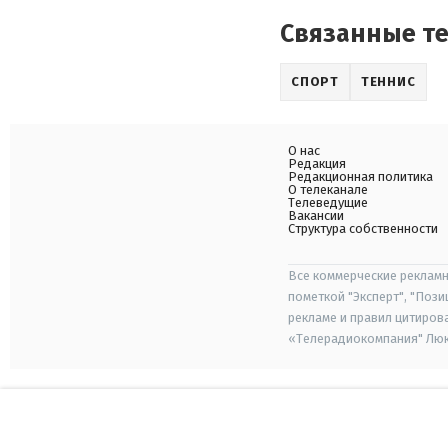
Связанные т
СПОРТ
ТЕННИС
О нас
Редакция
Редакционная политика
О телеканале
Телеведущие
Вакансии
Структура собственности
Все коммерческие рекламн
пометкой "Эксперт", "Поз
рекламе и правил цитиров
«Телерадиокомпания" Люкс