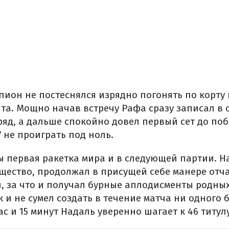
ион не постеснялся изрядно погонять по корту 
та. Мощно начав встречу Рафа сразу записал в 
яд, а дальше спокойно довел первый сет до поб
 не проиграть под ноль.
ы первая ракетка мира и в следующей партии. Н
щество, продолжал в присущей себе манере отча
 за что и получал бурные аплодисменты родных
к и не сумел создать в течение матча ни одного 
час и 15 минут Надаль уверенно шагает к 46 титул