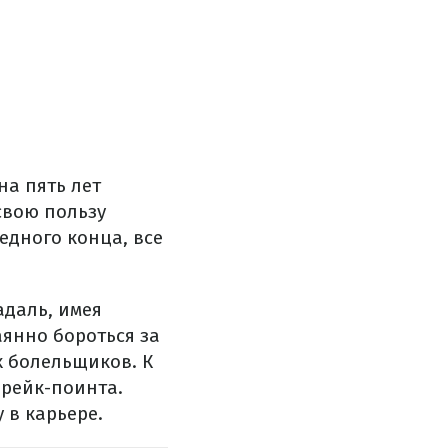
на пять лет
свою пользу
едного конца, все
адаль, имея
янно бороться за
 болельщиков. К
брейк-поинта.
у в карьере.