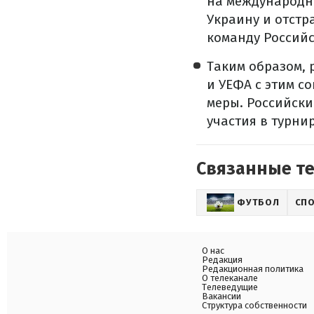
на международн
Украину и отст
команду Россий
Таким образом, 
и УЕФА с этим с
меры. Российски
участия в турнир
Связанные т
ФУТБОЛ
СП
О нас
Редакция
Редакционная политика
О телеканале
Телеведущие
Вакансии
Структура собственности