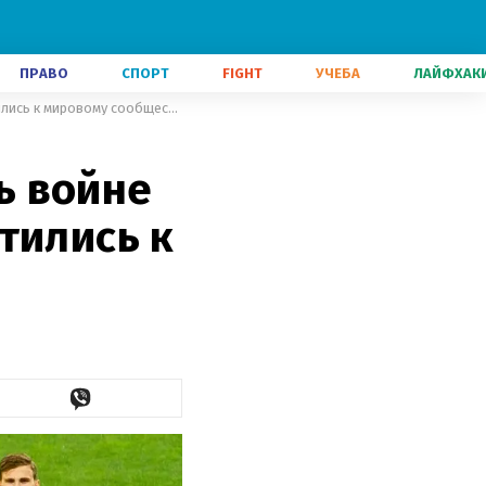
ПРАВО
СПОРТ
FIGHT
УЧЕБА
ЛАЙФХАК
Призываем противодействовать войне – игроки сборной Украины обратились к мировому сообществу
ь войне
тились к