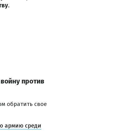
ву.
 войну против
ом обратить свое
ую армию среди