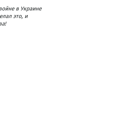
войне в Украине
лал это, и
ва!