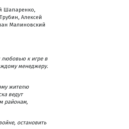
й Шапаренко,
Трубин, Алексей
слан Малиновский
 любовью к игре в
аждому менеджеру.
дому жителю
ска ведут
м районам,
войне, остановить