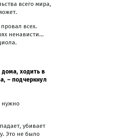
ьства всего мира,
может.
 провал всех.
ях ненависти...
диола.
 дома, ходить в
а,
– подчеркнул
о нужно
ападает, убивает
у. Это не было