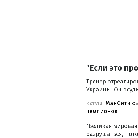
"Если это пр
Тренер отреагиро
Украины. Он осуд
МанСити сы
К СТАТИ
чемпионов
"Великая мировая
разрушаться, пот