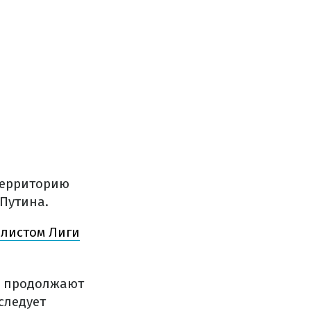
территорию
Путина.
алистом Лиги
ы продолжают
следует