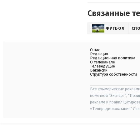
Связанные т
ФУТБОЛ
СП
О нас
Редакция
Редакционная политика
О телеканале
Телеведущие
Вакансии
Структура собственности
Все коммерческие рекламн
пометкой "Эксперт", "Поз
рекламе и правил цитиров
«Телерадиокомпания" Люкс