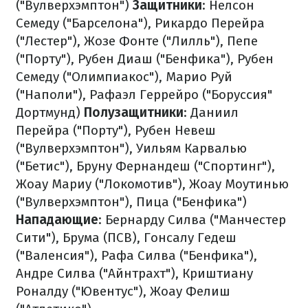
("Вулверхэмптон")
Защитники
: Нелсон
Семеду ("Барселона"), Рикардо Перейра
("Лестер"), Жозе Фонте ("Лилль"), Пепе
("Порту"), Рубен Диаш ("Бенфика"), Рубен
Семеду ("Олимпиакос"), Марио Руй
("Наполи"), Рафаэл Геррейро ("Боруссия"
Дортмунд)
Полузащитники
: Даниил
Перейра ("Порту"), Рубен Невеш
("Вулверхэмптон"), Уильям Карвалью
("Бетис"), Бруну Фернандеш ("Спортинг"),
Жоау Мариу ("Локомотив"), Жоау Моутинью
("Вулверхэмптон"), Пица ("Бенфика")
Нападающие
: Бернарду Силва ("Манчестер
Сити"), Брума (ПСВ), Гонсалу Гедеш
("Валенсия"), Рафа Силва ("Бенфика"),
Андре Силва ("Айнтрахт"), Криштиану
Роналду ("Ювентус"), Жоау Фелиш