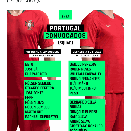
("Атлетико").