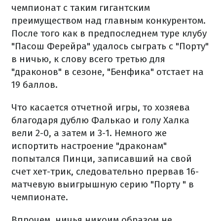
чемпионат с таким гигантским
преимуществом над главным конкурентом.
После того как в предпоследнем туре клубу
"Пасош Ферейра" удалось сыграть с "Порту"
в ничью, к слову всего третью для
"драконов" в сезоне, "Бенфика" отстает на
19 баллов.
Что касается отчетной игры, то хозяева
благодаря дублю Фалькао и голу Халка
вели 2-0, а затем и 3-1. Немного же
испортить настроение "драконам"
попытался Пинци, записавший на свой ​​
счет хет-трик, следовательно прервав 16-
матчевую выигрышную серию "Порту " в
чемпионате.
Впрочем, ничья никоим образом не