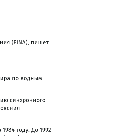
ия (FINA), пишет
мира по водным
тию синхронного
пояснил
984 году. До 1992