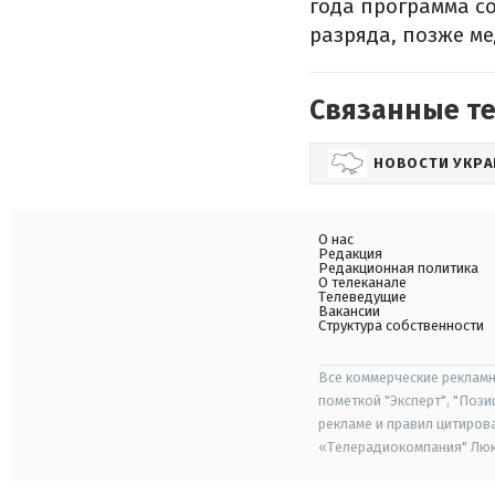
года программа со
разряда, позже ме
Связанные т
НОВОСТИ УКР
О нас
Редакция
Редакционная политика
О телеканале
Телеведущие
Вакансии
Структура собственности
Все коммерческие рекламн
пометкой "Эксперт", "Поз
рекламе и правил цитиров
«Телерадиокомпания" Люкс