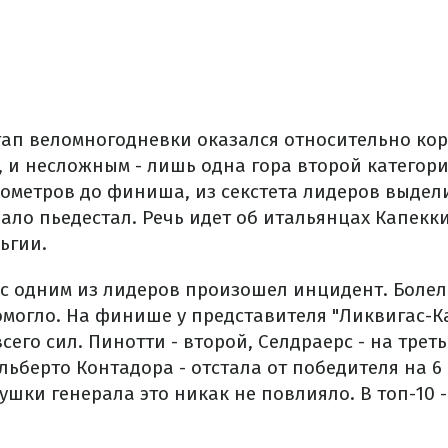
ап веломногодневки оказался относительно кор
, и несложным - лишь одна гора второй категор
лометров до финиша, из секстета лидеров выдели
ало пьедестал. Речь идет об итальянцах Капекк
ьгии.
 с одним из лидеров произошел инцидент. Боле
омогло. На финише у представителя "Ликвигас-
сего сил. Пинотти - второй, Селдраерс - на треть
льберто Контадора - отстала от победителя на 6
ушки генерала это никак не повлияло. В топ-10 