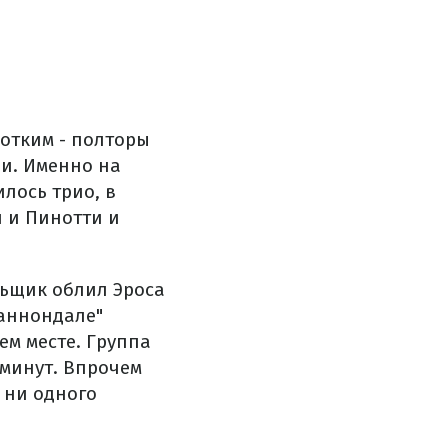
отким - полторы
ии. Именно на
лось трио, в
и и Пинотти и
льщик облил Эроса
Каннондале"
ем месте. Группа
 минут. Впрочем
- ни одного