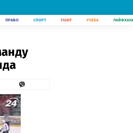
ПРАВО
СПОРТ
FIGHT
УЧЕБА
ЛАЙФХАК
манду
нда