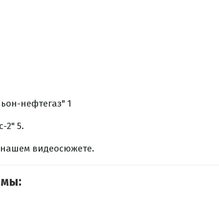
ьон-нефтегаз" 1
-2" 5.
 нашем видеосюжете.
емы: