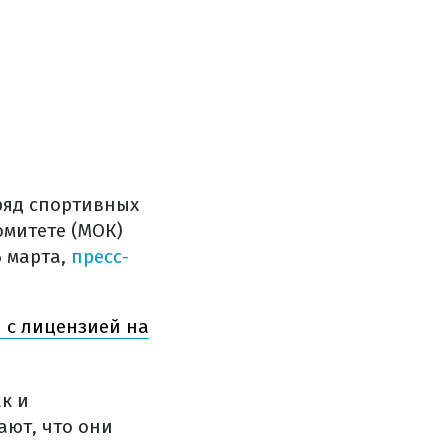
ряд спортивных
омитете (МОК)
6 марта,
пресс-
 с лицензией на
к и
ают, что они