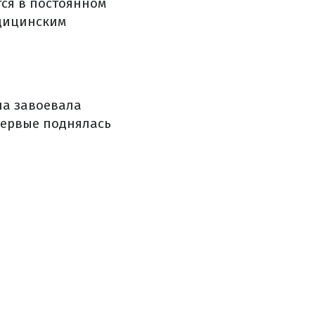
ся в постоянном
едицинским
на завоевала
первые поднялась