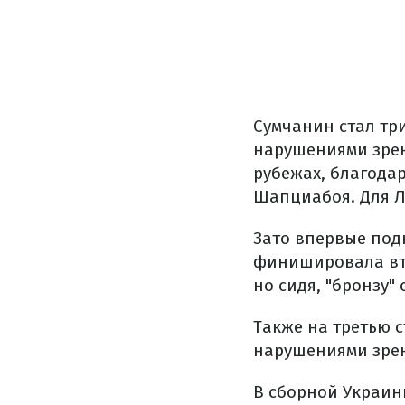
Сумчанин стал тр
нарушениями зрен
рубежах, благода
Шапциабоя. Для Л
Зато впервые под
финишировала вто
но сидя, "бронзу"
Также на третью 
нарушениями зре
В сборной Украины