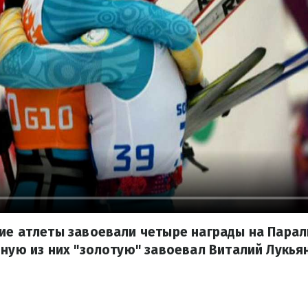
ие атлеты завоевали четыре награды на Парал
нную из них "золотую" завоевал Виталий Лукья