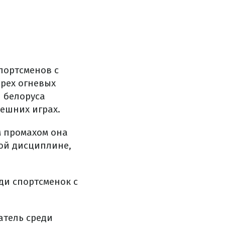
портсменов с
рех огневых
и белоруса
нешних играх.
м промахом она
ной дисциплине,
ди спортсменок с
атель среди