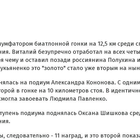
иумфатором биатлонной гонки на 12,5 км среди с
ия. Виталий безупречно отработал на всех четы
ря чему и оставил позади россиянина Полухина 
укьяненко это "золото" стало уже вторым на ны
нялась на подиум Александра Кононова. С одни
рой в гонке на 10 километров стоя. В идентич
 смогла завоевать Людмила Павленко.
ступень подиума поднялась Оксана Шишкова сре
ния.
, следовательно - 11 наград, и это второй показ