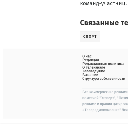
команд-участниц.
Связанные т
СПОРТ
О нас
Редакция
Редакционная политика
О телеканале
Телеведущие
Вакансии
Структура собственности
Все коммерческие рекламн
пометкой "Эксперт", "Поз
рекламе и правил цитиров
«Телерадиокомпания" Люкс