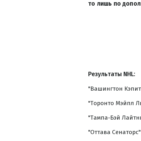
то лишь по допо
Результаты NHL:
"Вашингтон Кэпита
"Торонто Мэйпл Ли
"Тампа-Бэй Лайтнин
"Оттава Сенаторс" 