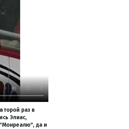
второй раз в
ись Элиас,
"Монреалю", да и