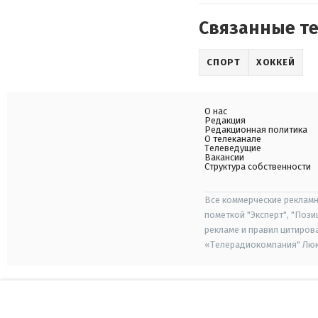
Связанные т
СПОРТ
ХОККЕЙ
О нас
Редакция
Редакционная политика
О телеканале
Телеведущие
Вакансии
Структура собственности
Все коммерческие рекламн
пометкой "Эксперт", "Поз
рекламе и правил цитиров
«Телерадиокомпания" Люкс