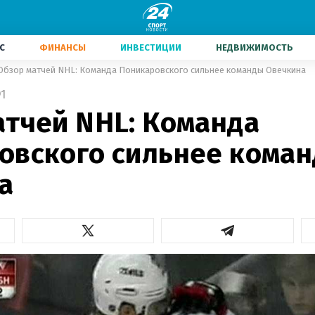
С
ФИНАНСЫ
ИНВЕСТИЦИИ
НЕДВИЖИМОСТЬ
Обзор матчей NHL: Команда Поникаровского сильнее команды Овечкина
1
атчей NHL: Команда
овского сильнее кома
а