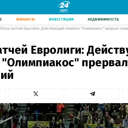
С
ФИНАНСЫ
ИНВЕСТИЦИИ
НЕДВИЖИМОСТЬ
Обзор матчей Евролиги: Действующий чемпион "Олимпиакос" прервал сер
атчей Евролиги: Дейст
 "Олимпиакос" прервал
ний