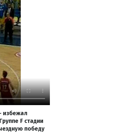
- избежал
Группе F стадии
выездную победу