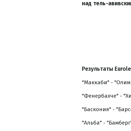
над тель-авивски
Результаты Eurole
"Маккаби" - "Олимп
"Фенербахче" - "Хи
"Баскония" - "Барс
"Альба" - "Бамберг"