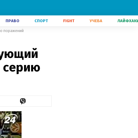
ПРАВО
СПОРТ
FIGHT
УЧЕБА
ЛАЙФХАК
ию поражений
вующий
 серию