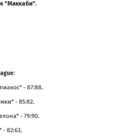
м "Маккаби".
ague:
иакос" - 87:88.
мки" - 85:82.
елона" - 79:90.
 - 82:63.