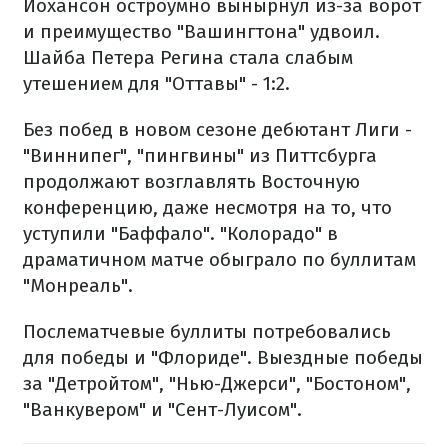
Йохансон остроумно вынырнул из-за ворот
и преимущество "Вашингтона" удвоил.
Шайба Петера Регина стала слабым
утешением для "Оттавы" - 1:2.
Без побед в новом сезоне дебютант Лиги -
"Виннипег", "пингвины" из Питтсбурга
продолжают возглавлять Восточную
конференцию, даже несмотря на то, что
уступили "Баффало". "Колорадо" в
драматичном матче обыграло по буллитам
"Монреаль".
Послематчевые буллиты потребовались
для победы и "Флориде". Выездные победы
за "Детройтом", "Нью-Джерси", "Бостоном",
"Ванкувером" и "Сент-Луисом".