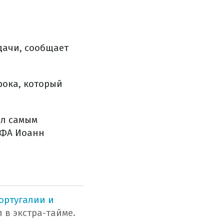
дачи, сообщает
рока, который
ыл самым
ЕФА Иоанн
ортугалии и
 в экстра-тайме.