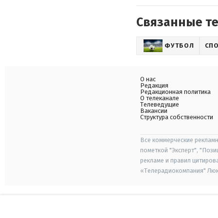
Связанные т
ФУТБОЛ
СП
О нас
Редакция
Редакционная политика
О телеканале
Телеведущие
Вакансии
Структура собственности
Все коммерческие рекламн
пометкой "Эксперт", "Поз
рекламе и правил цитиров
«Телерадиокомпания" Люкс