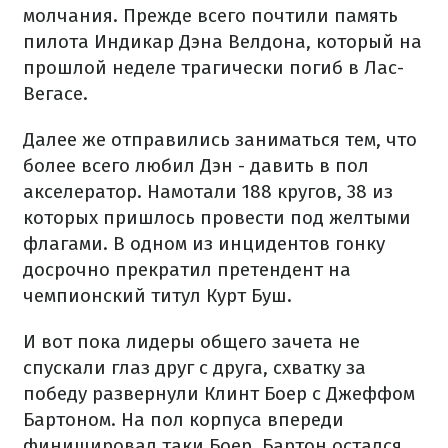
молчания. Прежде всего почтили память
пилота Индикар Дэна Велдона, который на
прошлой неделе трагически погиб в Лас-
Вегасе.
Далее же отправились заниматься тем, что
более всего любил Дэн - давить в пол
акселератор. Намотали 188 кругов, 38 из
которых пришлось провести под желтыми
флагами. В одном из инцидентов гонку
досрочно прекратил претендент на
чемпионский титул Курт Буш.
И вот пока лидеры общего зачета не
спускали глаз друг с друга, схватку за
победу развернули Клинт Боер с Джеффом
Бартоном. На пол корпуса впереди
финишировал таки Боер. Бартон остался