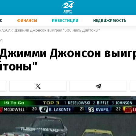
С
ФИНАНСЫ
ИНВЕСТИЦИИ
НЕДВИЖИМОСТЬ
NASCAR: Джимми Джонсон выиграл "500 миль Дайтоны"
1
 Джимми Джонсон выиг
йтоны"