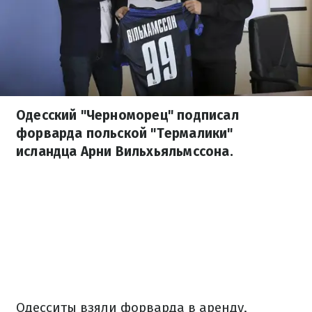
Одесский "Черноморец" подписал
форварда польской "Термалики"
исландца Арни Вильхьяльмссона.
Одесситы взяли форварда в аренду,