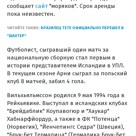
сообщает
сайт
"моряков". Срок аренды
пока неизвестен.
ЧИТАЙТЕ ТАКЖЕ:
БРАЗИЛЕЦ ТЕТЕ ОФИЦИАЛЬНО ПЕРЕШЕЛ В
"ШАХТЕР"
Футболист, сыгравший один матч за
национальную сборную стал первым в
истории представителем Исландии в УПЛ.
В текущем сезоне Арни сыграл за польский
клуб 8 матчей, забил 4 гола.
Вильхьяльмссон родился 9 мая 1994 года в
Рейкьявике. Выступал в исландских клубах
"Брейдаблик" Коупавогюр и "Хаукар"
Хабнарфйордур, а также в ФК "Потенца"
(Норвегия), "Йенчепингс Седра" (Швеция),
"Брук-Бет Термалица" (Термалика Брук-Бет,